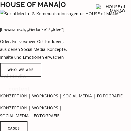
HOUSE OF MANA|O
Zum
MAIN
Inhalt
MENU
springen
[hawaiianisch; „Gedanke“ / „Idee“]
Oder:
Ein kreativer Ort für Ideen,
aus denen Social Media-Konzepte,
Inhalte und Emotionen erwachen.
WHO WE ARE
cial Media
content
KONZEPTION | WORKSHOPS | SOCIAL MEDIA | FOTOGRAFIE
KONZEPTION | WORKSHOPS |
SOCIAL MEDIA | FOTOGRAFIE
CASES